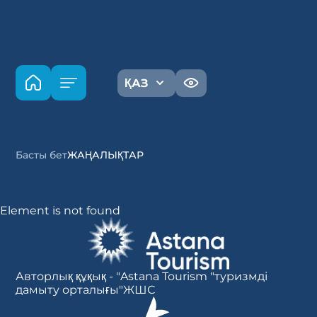
ҚАЗ
Басты бет
ЖАҢАЛЫҚТАР
Element is not found
Авторлық құқық - "Astana Tourism "туризмді
дамыту орталығы"ЖШС