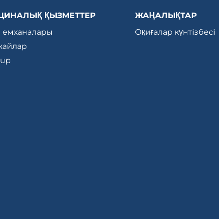
ЦИНАЛЫҚ ҚЫЗМЕТТЕР
ЖАҢАЛЫҚТАР
а емханалары
Оқиғалар күнтізбесі
айлар
-up