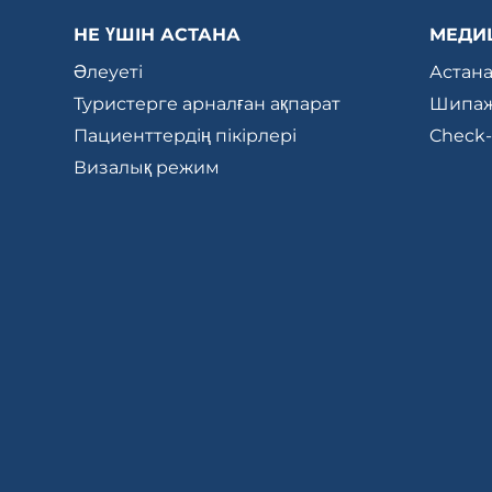
НЕ ҮШІН АСТАНА
МЕДИ
Әлеуеті
Астан
Туристерге арналған ақпарат
Шипаж
Пациенттердің пікірлері
Check
Визалық режим