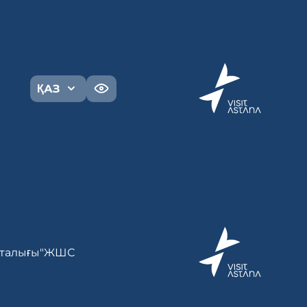
ҚАЗ
 орталығы"ЖШС