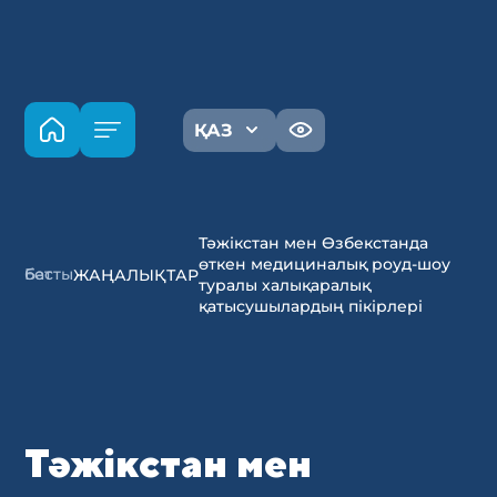
ҚАЗ
Тәжікстан мен Өзбекстанда
өткен медициналық роуд-шоу
Басты бет
ЖАҢАЛЫҚТАР
туралы халықаралық
қатысушылардың пікірлері
Тәжікстан мен