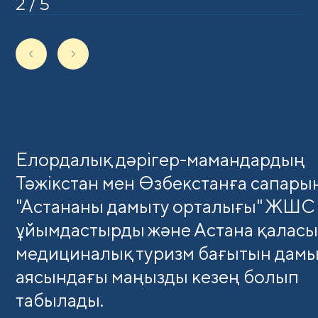
2
/
5
Поделиться
Елордалық дәрігер-мамандардың
Тәжікстан мен Өзбекстанға сапары
"Астананы дамыту орталығы" ЖШС
ұйымдастырды және Астана қалас
медициналық туризм бағытын дамы
аясындағы маңызды кезең болып
табылады.