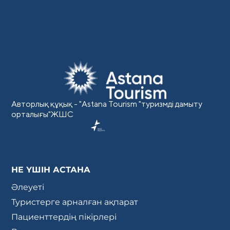
Авторлық құқық - "Astana Tourism "туризмді дамыту
орталығы"ЖШС
НЕ ҮШІН АСТАНА
Әлеуеті
Туристерге арналған ақпарат
Пациенттердің пікірлері