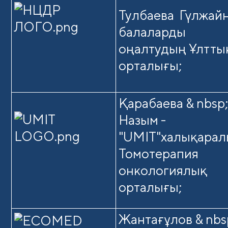
Тулбаева Гүлжай
балаларды
оңалтудың Ұлтты
орталығы;
Қарабаева & nbsp
Назым -
"UMIT"халықарал
Томотерапия
онкологиялық
орталығы;
Жантағұлов & nbs