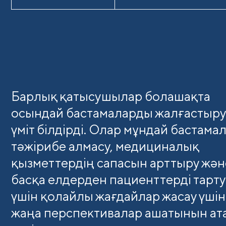
Барлық қатысушылар болашақта
осындай бастамаларды жалғастыру
үміт білдірді. Олар мұндай бастама
тәжірибе алмасу, медициналық
қызметтердің сапасын арттыру жән
басқа елдерден пациенттерді тарту
үшін қолайлы жағдайлар жасау үшін
жаңа перспективалар ашатынын ат