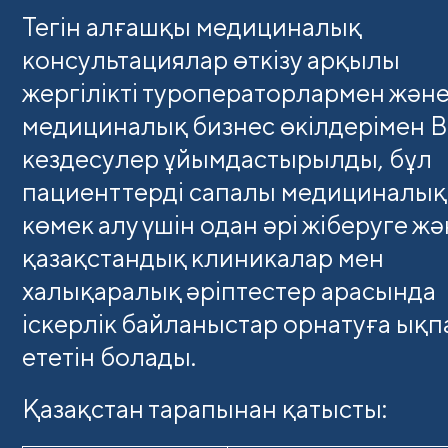
Тегін алғашқы медициналық
консультациялар өткізу арқылы
жергілікті туроператорлармен жән
медициналық бизнес өкілдерімен 
кездесулер ұйымдастырылды, бұл
пациенттерді сапалы медициналық
көмек алу үшін одан әрі жіберуге ж
қазақстандық клиникалар мен
халықаралық әріптестер арасында
іскерлік байланыстар орнатуға ықп
ететін болады.
Қазақстан тарапынан қатысты: