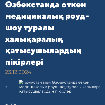
Өзбекстанда өткен
медициналық роуд-
шоу туралы
халықаралық
қатысушылардың
пікірлері
23.12.2024