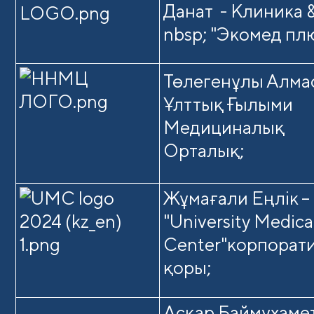
Данат - Клиника 
nbsp; "Экомед плю
Төлегенұлы Алма
Ұлттық Ғылыми
Медициналық
Орталық;
Жұмағали Еңлік –
"University Medica
Center"корпорати
қоры;
Асқар Баймұхаме