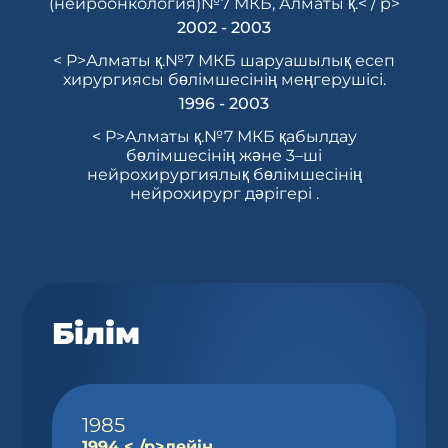
(нейроонкология)№7 МКБ, Алматы қ.< / p>
2002 - 2003
< P>Алматы қ.№7 МКБ шаруашылық есеп
хирургиясы бөлімшесінің меңгерушісі.
1996 - 2003
< P>Алматы қ.№7 МКБ қабылдау
бөлімшесінің және 3–ші
нейрохирургиялық бөлімшесінің
нейрохирург дәрігері .
Білім
1985
1994 < /p>дейін