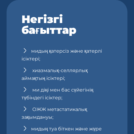
Негізгі
бағыттар
мидың қатерсіз және қатерлі
ісіктері;
хиазмалық-селлярлық
аймақтың ісіктері;
ми діңі мен бас сүйегінің
түбіндегі ісіктер;
ОЖЖ метастатикалық
зақымдануы;
мидың туа біткен және жүре