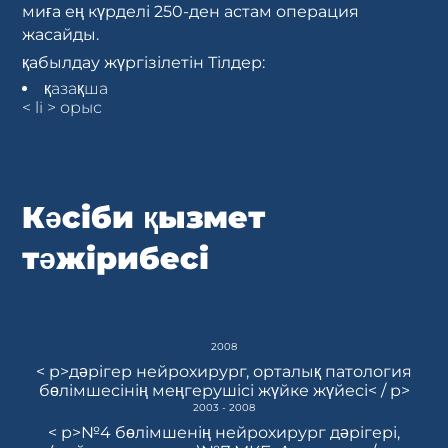
миға ең күрделі 250-ден астам операция
жасайды.
қабылдау жүргізілетін Тілдер:
қазақша
< li > орыс
Кәсіби қызмет
тәжірибесі
2008
< p>дәрігер нейрохирург, орталық патология
бөлімшесінің меңгерушісі жүйке жүйесі< / p>
2003 - 2008
< p>№4 бөлімшенің нейрохирург дәрігері,