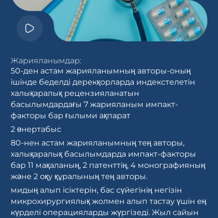
Жарияланымдар:
50-ден астам жарияланымның авторы-оның
ішінде беделді дерекқорларда индекстелетін
халықаралық рецензияланатын
басылымдардағы 7 жарияланым импакт-
факторы бар ғылыми ақпарат
2 өнертабыс
80-нен астам жарияланымның тең авторы,
халықаралық басылымдарда импакт-факторы
бар 11 мақаланың, 2 патенттің, 4 монографияның
және 2 оқу құралының тең авторы.
мидың алып ісіктерін, бас сүйегінің негізін
микрохирургиялық жолмен алып тастау үшін ең
күрделі операцияларды жүргізеді. Жыл сайын