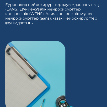
Еуропалық нейрохирургтер қауымдастығының
(EANS), Дүниежүзілік нейрохирургтер
конгресінің (WFNS), Азия конгресінің мүшесі
нейрохирургтер (aans), қазақ Нейрохирургтер
қауымдастығы.