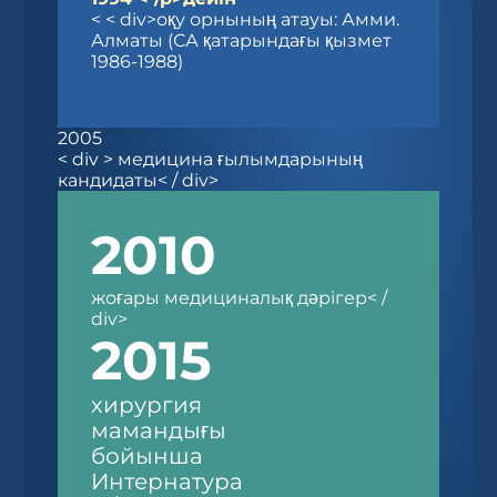
< < div>оқу орнының атауы: Амми.
Алматы (СА қатарындағы қызмет
1986-1988)
2005
< div > медицина ғылымдарының
кандидаты< / div>
2010
жоғары медициналық дәрігер< /
div>
2015
хирургия
мамандығы
бойынша
Интернатура