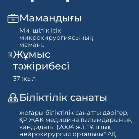
Мамандығы
Ми ішілік ісік
микрохирургиясының
маманы
Жұмыс
тәжірибесі
37 жыл
Біліктілік санаты
жоғары біліктілік санатты дәрігер,
ҚР ЖАК медицина ғылымдарының
кандидаты (2004 ж.). "Ұлттық
нейрохирургия орталығы" АҚ