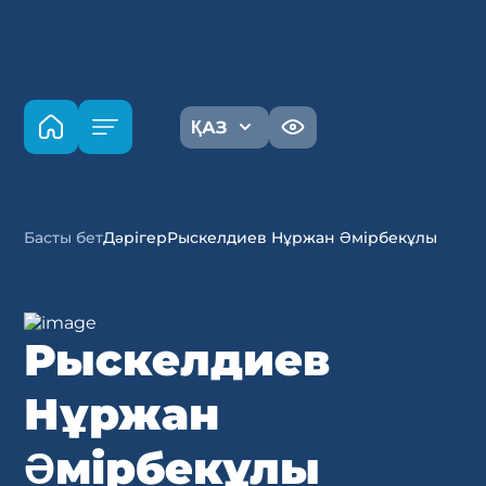
ҚАЗ
Басты бет
Дәрігер
Рыскелдиев Нұржан Әмірбекұлы
Рыскелдиев
Нұржан
Әмірбекұлы