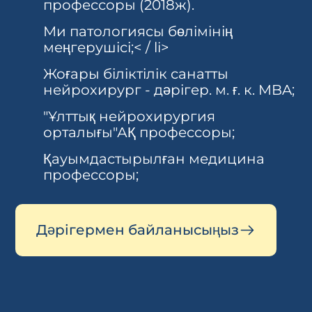
профессоры (2018ж).
Ми патологиясы бөлімінің
меңгерушісі;< / li>
Жоғары біліктілік санатты
нейрохирург - дәрігер. м. ғ. к. MBA;
"Ұлттық нейрохирургия
орталығы"АҚ профессоры;
Қауымдастырылған медицина
профессоры;
Дәрігермен байланысыңыз