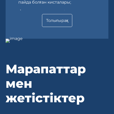
пайда болған кисталары;
гидроцефалия;< / li>
Толығырақ
мидың абсцессі және
паразиттік зақымдануы;
бас сүйегінің сүйек ақаулары.
Марапаттар
мен
жетістіктер