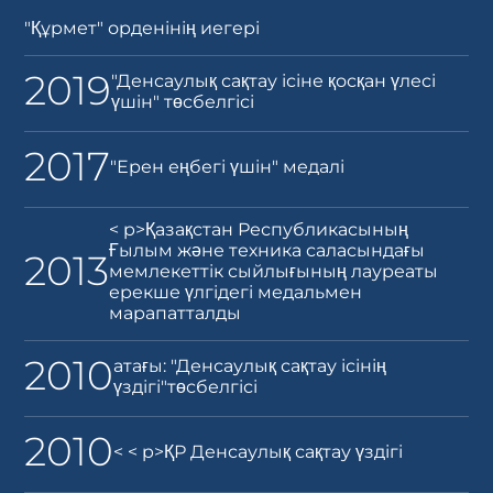
"Құрмет" орденінің иегері
2019
"Денсаулық сақтау ісіне қосқан үлесі
үшін" төсбелгісі
2017
"Ерен еңбегі үшін" медалі
< p>Қазақстан Республикасының
Ғылым және техника саласындағы
2013
мемлекеттік сыйлығының лауреаты
ерекше үлгідегі медальмен
марапатталды
2010
атағы: "Денсаулық сақтау ісінің
үздігі"төсбелгісі
2010
< < p>ҚР Денсаулық сақтау үздігі