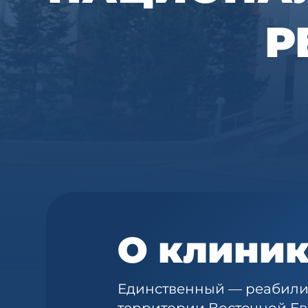
Р
О клини
Единственный — реабили