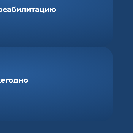
 реабилитацию
жегодно