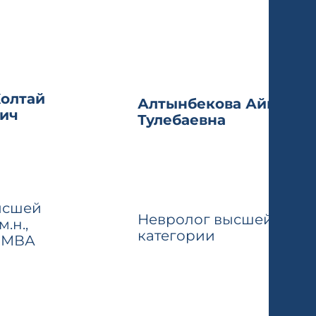
олтай
Алтынбекова Айгуль
ич
Тулебаевна
ысшей
Невролог высшей
.н.,
категории
, МВА