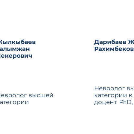
Жылкыбаев
Дарибаев Ж
Галымжан
Рахимбеков
Лекерович
Невролог в
евролог высшей
категории к.м
атегории
доцент, РһD