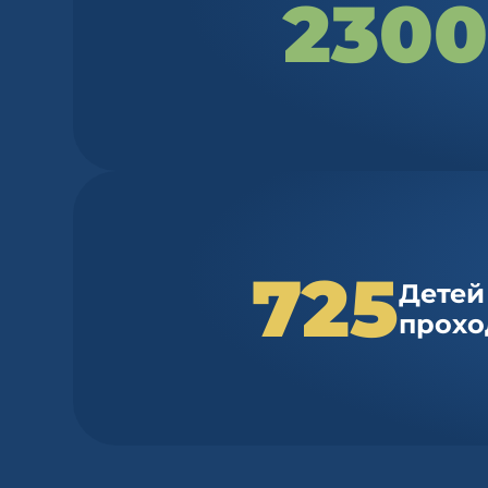
2300
725
Детей
прохо