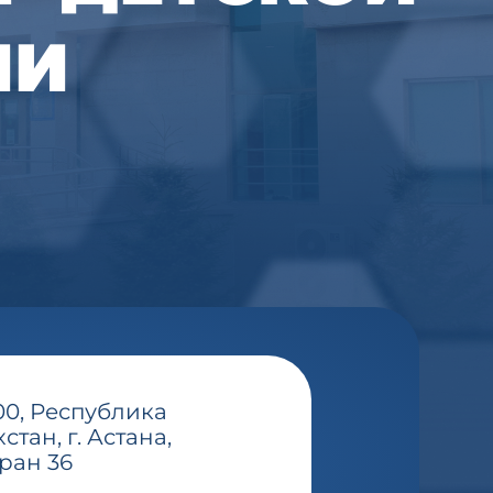
ИИ
00, Республика
стан, г. Астана,
уран 36