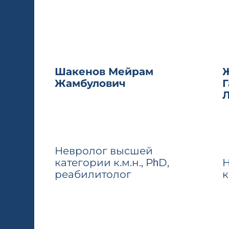
Шакенов Мейрам
Жамбулович
Невролог высшей
категории к.м.н., РһD,
Н
реабилитолог
к