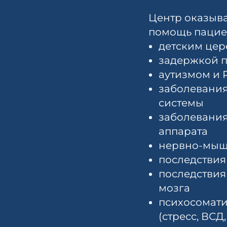
Центр оказыв
помощь пациен
детским це
задержкой п
аутизмом и 
заболевани
системы
заболевания
аппарата
нервно-мыш
последствия
последствия
мозга
психосомат
(стресс, ВСД