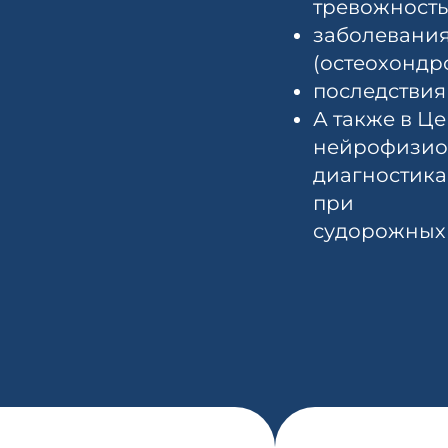
тревожность,
заболевани
(остеохондр
последствия
А также в Ц
нейрофизио
диагностика
при
судорожных 