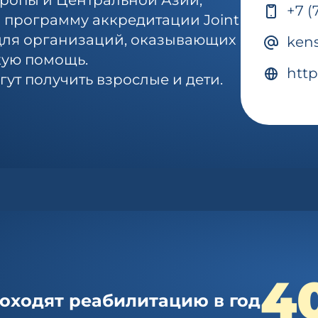
ропы и Центральной Азии,
+7 (
 программу аккредитации Joint
 для организаций, оказывающих
ken
ую помощь.
http
ут получить взрослые и дети.
4
оходят реабилитацию в год