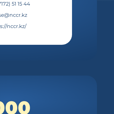
7172) 51 15 44
se@nccr.kz
s://nccr.kz/
000