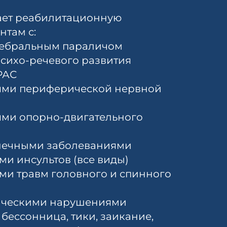
ает реабилитационную
там с:
ребральным параличом
сихо-речевого развития
РАС
ями периферической нервной
ми опорно-двигательного
ечными заболеваниями
ми инсультов (все виды)
ми травм головного и спинного
ическими нарушениями
, бессонница, тики, заикание,