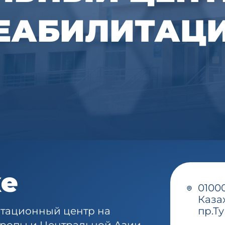
ЕАБИЛИТАЦ
ке
0100
Казах
тационный центр на
пр.Т