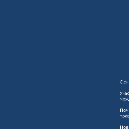
Осн
Уча
межд
Поч
прав
Нов