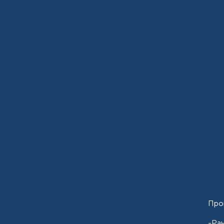
Про
-Ра