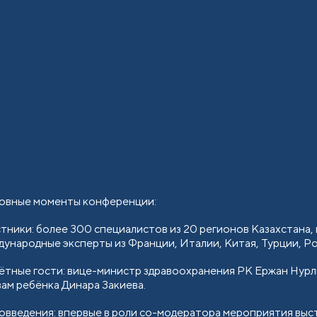
овные моменты конференции:
стники: более 300 специалистов из 20 регионов Казахстан
ународные эксперты из Франции, Италии, Китая, Турции, Рос
ётные гости: вице-министр здравоохранения РК Ержан Нурл
ам ребёнка Динара Закиева.
овведения: впервые в роли со-модератора мероприятия выс