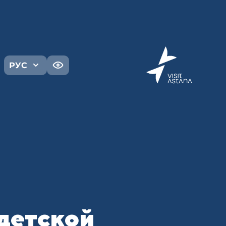
РУС
детской