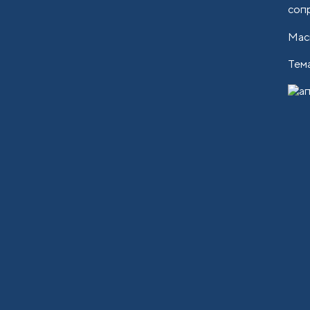
соп
Мас
Тем