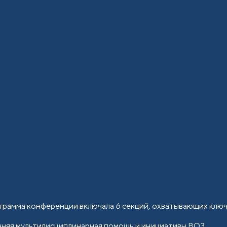
грамма конференции включала 6 секций, охватывающих ключ
нняя мультидисциплинарная помощь и инициативы ВОЗ.