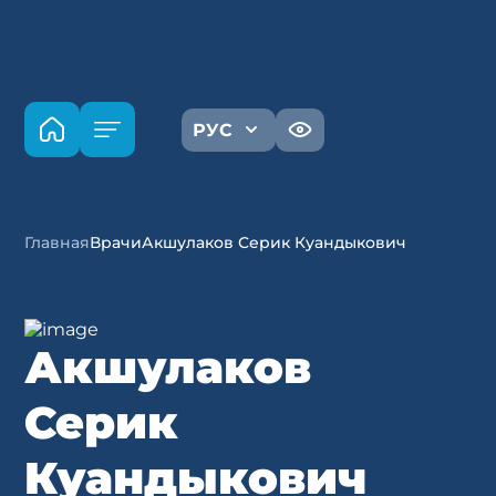
РУС
Главная
Врачи
Акшулаков Серик Куандыкович
Акшулаков
Серик
Куандыкович