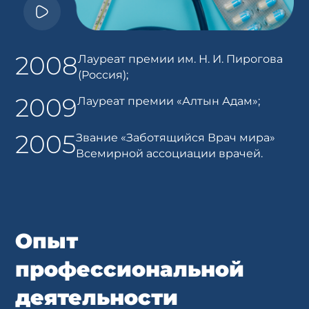
2008
Лауреат премии им. Н. И. Пирогова
(Россия);
2009
Лауреат премии «Алтын Адам»;
2005
Звание «Заботящийся Врач мира»
Всемирной ассоциации врачей.
Опыт
профессиональной
деятельности