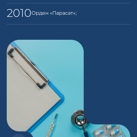
2010
Орден «Парасат»;