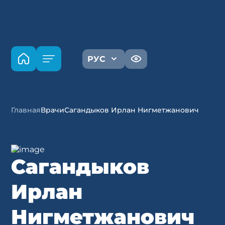
РУС
Главная
Врачи
Сагандыков Ирлан Нигметжанович
Сагандыков
Ирлан
Нигметжанович