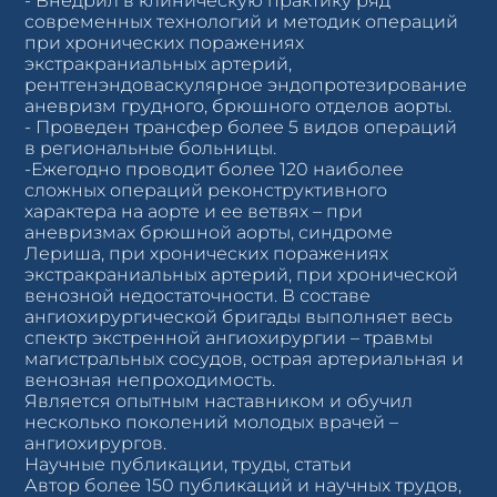
- Внедрил в клиническую практику ряд
современных технологий и методик операций
при хронических поражениях
экстракраниальных артерий,
рентгенэндоваскулярное эндопротезирование
аневризм грудного, брюшного отделов аорты.
- Проведен трансфер более 5 видов операций
в региональные больницы.
-Ежегодно проводит более 120 наиболее
сложных операций реконструктивного
характера на аорте и ее ветвях – при
аневризмах брюшной аорты, синдроме
Лериша, при хронических поражениях
экстракраниальных артерий, при хронической
венозной недостаточности. В составе
ангиохирургической бригады выполняет весь
спектр экстренной ангиохирургии – травмы
магистральных сосудов, острая артериальная и
венозная непроходимость.
Является опытным наставником и обучил
несколько поколений молодых врачей –
ангиохирургов.
Научные публикации, труды, статьи
Автор более 150 публикаций и научных трудов,