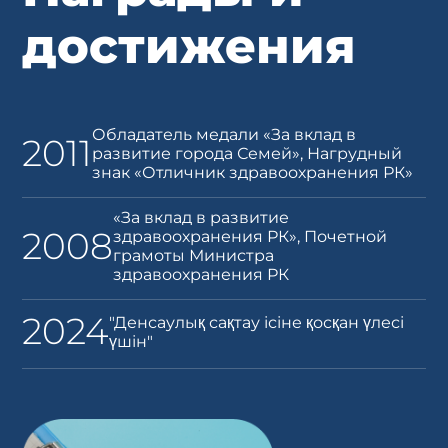
достижения
Обладатель медали «За вклад в
2011
развитие города Семей», Нагрудный
знак «Отличник здравоохранения РК»
«За вклад в развитие
2008
здравоохранения РК», Почетной
грамоты Министра
здравоохранения РК
2024
"Денсаулық сақтау ісіне қосқан үлесі
үшін"