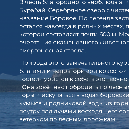
В честь благородного верблюда эти
Бурабай. Серебряное озеро с чист
название Боровое. По легенде зас
остался навсегда в родных местах, 
которой составляет почти 600 м. М
очертания окаменевшего животного
смертоносная стрела.
Природа этого замечательного кур
благами и неповторимой красотой
гостей-туристов к себе, в этот веч
. Она зовёт нас побродить по лесны
горы и искупаться в водах боровск
кумыса и родниковой воды из горн
поутру под лучами восходящего сол
ветерком по лесным дорожкам.