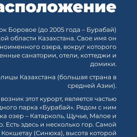
асположение
к Боровое (до 2005 года – Бурабай)
й области Казахстана. Свое имя он
дноименного озера, вокруг которого
нные санатории, отели, коттеджи и
домики.
толицы Казахстана (большая страна в
средней Азии).
возник этот курорт, является частью
ного парка «Бурабай». Рядом с ним
а озер – Катарколь, Щучье, Малое и
. Есть здесь и несколько гор. Самой
 Кокшетау (Синюха), высота которой