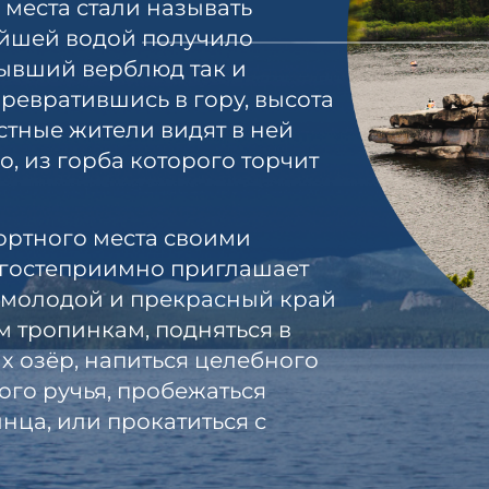
 места стали называть
ейшей водой получило
тывший верблюд так и
превратившись в гору, высота
естные жители видят в ней
, из горба которого торчит
ортного места своими
 гостеприимно приглашает
но молодой и прекрасный край
м тропинкам, подняться в
их озёр, напиться целебного
ого ручья, пробежаться
нца, или прокатиться с