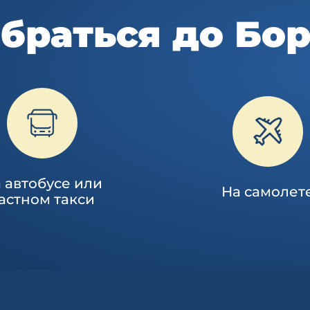
браться до Бо
 автобусе или
На самолет
астном такси