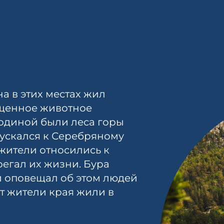
на в этих местах жил
щенное животное
родиной были леса горы
пускался к Серебряному
 жители относились к
регал их жизни. Бура
и оповещал об этом людей
т жители края жили в