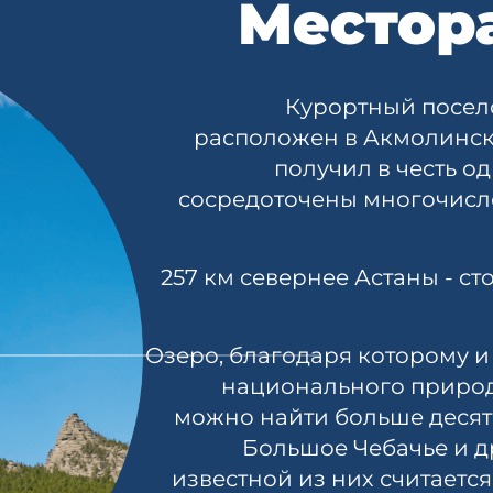
Местор
Курортный посело
расположен в Акмолинско
получил в честь о
сосредоточены многочисле
257 км севернее Астаны - с
Озеро, благодаря которому и 
национального природ
можно найти больше десятк
Большое Чебачье и др
известной из них считается