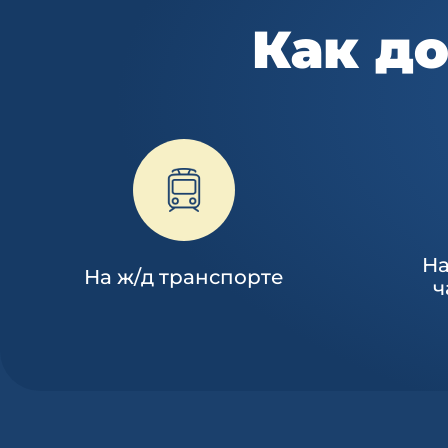
Как до
На
На ж/д транспорте
ч