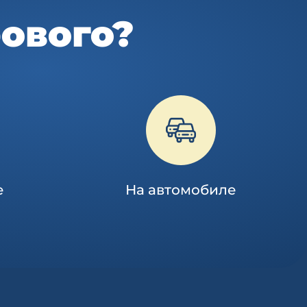
рового?
е
На автомобиле