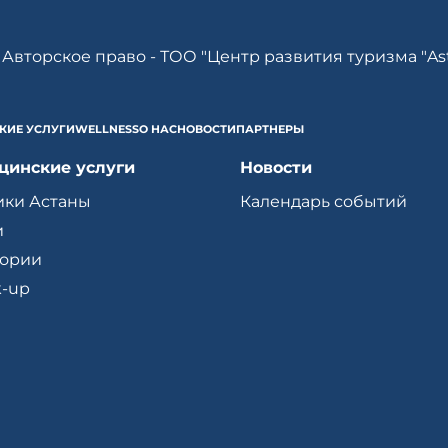
Авторское право - ТОО "Центр развития туризма "As
КИЕ УСЛУГИ
WELLNESS
О НАС
НОВОСТИ
ПАРТНЕРЫ
цинские услуги
Новости
ики Астаны
Календарь событий
и
тории
-up