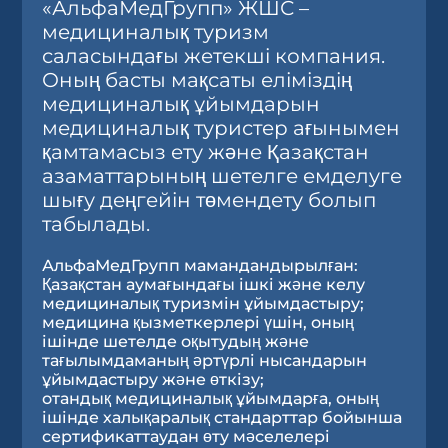
«АльфаМедГрупп» ЖШС –
медициналық туризм
саласындағы жетекші компания.
Оның басты мақсаты еліміздің
медициналық ұйымдарын
медициналық туристер ағынымен
қамтамасыз ету және Қазақстан
азаматтарының шетелге емделуге
шығу деңгейін төмендету болып
табылады.
АльфаМедГрупп мамандандырылған:
Қазақстан аумағындағы ішкі және келу
медициналық туризмін ұйымдастыру;
медицина қызметкерлері үшін, оның
ішінде шетелде оқытудың және
тағылымдаманың әртүрлі нысандарын
ұйымдастыру және өткізу;
отандық медициналық ұйымдарға, оның
ішінде халықаралық стандарттар бойынша
сертификаттаудан өту мәселелері