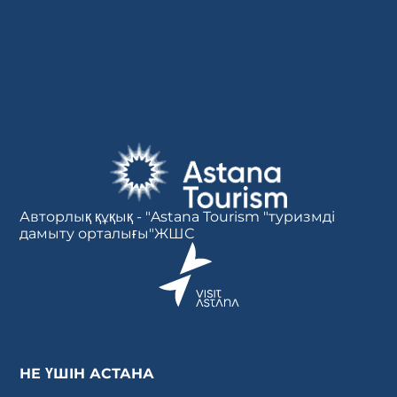
Авторлық құқық - "Astana Tourism "туризмді
дамыту орталығы"ЖШС
НЕ ҮШІН АСТАНА